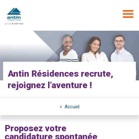
Aller
au
contenu
principal
Antin Résidences recrute,
rejoignez l’aventure !
< Accueil
Proposez votre
candidature spontanée