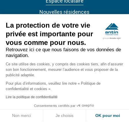
Espace locataire
Nouvelles résidences
Actualités
La protection de votre vie
privée est importante pour
vous comme pour nous.
Retrouvez ici ce que nous faisons de vos données de
navigation.
ANTIN RÉSIDENCES 2022 - Tous droits réservés
Ce site utilise des cookies, y compris des cookies tiers, afin d’assurer
son bon fonctionnement, mesurer l’audience et vous proposer de la
publicité adaptée.
Accessibilité
footer_bottom
Pour plus d’informations, veuillez lire notre « Politique de
Confidentialité
confidentialité et cookies ».
Lire la politique de confidentialité
Mentions légales
Consentements certifiés par
Non merci
Je choisis
OK pour moi
Axeptio consent
Plateforme de Gestion du Consentement : Personnalisez vos Option