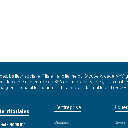
ces, bailleur social et filiale francilienne du Groupe Arcade-VYV,
ciales avec une équipe de 366 collaborateurs·rices, tous mobilis
agner et réhabiliter pour un habitat social de qualité en Île-de-F
L'entreprise
Louer
territoriales
Missions
Devenir 
toriale NORD IDF