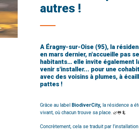
autres !
A Éragny-sur-Oise (95), la réside
en mars dernier, n'accueille pas 
habitants… elle invite également l
venir s'installer... pour une coha
avec des voisins à plumes, à écail
pattes !
Grâce au label
BiodiverCity,
la résidence a é
🌿🐸🦎
vivant, où chacun trouve sa place.
Concrètement, cela se traduit par l’installati