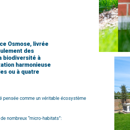
nce Osmose, livrée
seulement des
a biodiversité à
bitation harmonieuse
les ou à quatre
té pensée comme un véritable écosystème
:
on de nombreux “micro-habitats”