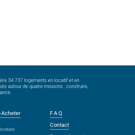
 gère 34 737 logements en locatif et en
és autour de quatre missions : construire,
rance.
-Acheter
F A Q
Contact
locataire