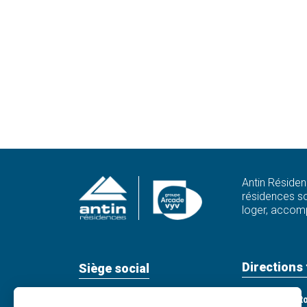
Antin Résiden
résidences so
loger, accomp
Directions 
Siège social
Direction terri
59, rue de Provence