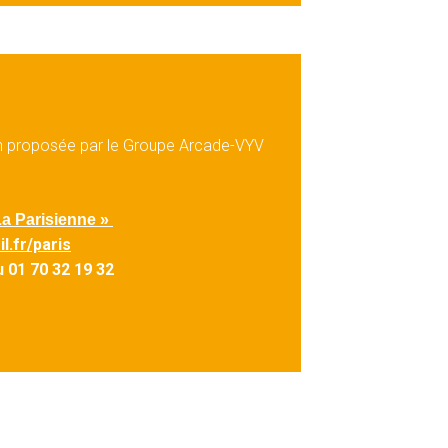
on proposée par le Groupe Arcade-VYV
La Parisienne »
l.fr/paris
u 01 70 32 19 32