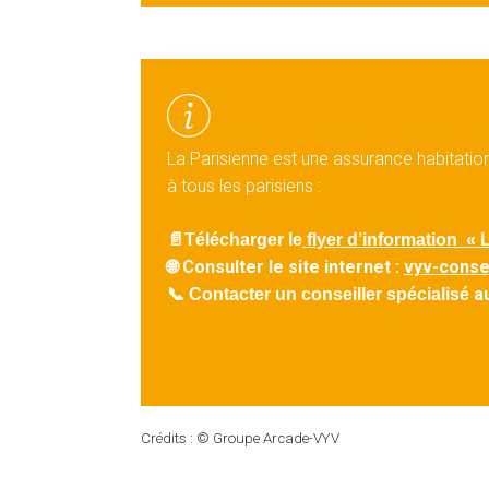
La Parisienne est une assurance habitati
à tous les parisiens :
📄
Télécharger le
flyer d’information
« 
Consulter le site internet :
vyv-consei
🌐
a
📞
Contacter un conseiller spécialisé
Crédits : © Groupe Arcade-VYV