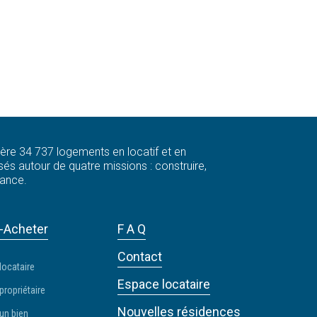
 gère 34 737 logements en locatif et en
és autour de quatre missions : construire,
rance.
-Acheter
F A Q
Contact
locataire
Espace locataire
propriétaire
Nouvelles résidences
un bien