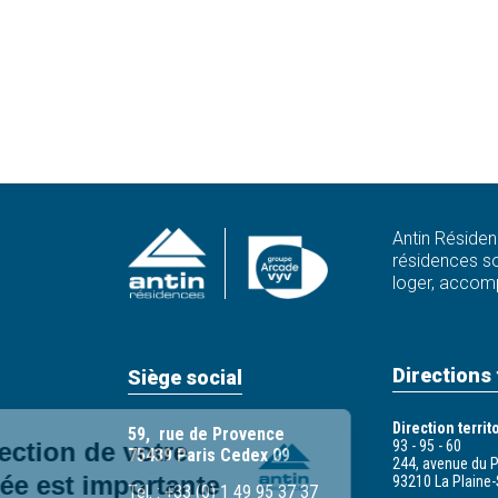
Antin Résiden
résidences so
loger, accomp
Directions 
Siège social
Direction terri
59, rue de Provence
La protection de votre
93 - 95 - 60
75439 Paris Cedex 09
244, avenue du 
vie privée est importante
93210 La Plaine-
Tél. : +33 (0) 1 49 95 37 37