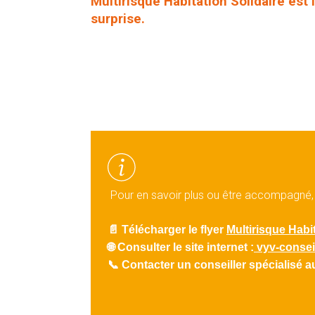
Multirisque Habitation Solidaire est
surprise.
Pour en savoir plus ou être accompagné,
📄
Télécharger le flyer
Multirisque Habi
🌐
Consulter le site internet :
vyv-conseil
📞
Contacter un conseiller spécialisé a