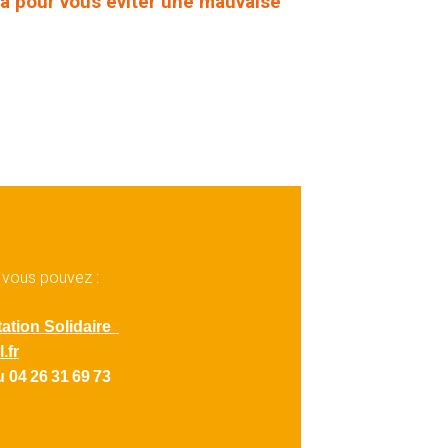
 là pour vous éviter une mauvaise
 vous pouvez :
tation Solidaire
.fr
u 04
26
31
69
73