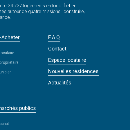
 gère 34 737 logements en locatif et en
és autour de quatre missions : construire,
rance.
-Acheter
F A Q
Contact
locataire
Espace locataire
propriétaire
Nouvelles résidences
un bien
Actualités
archés publics
 achat