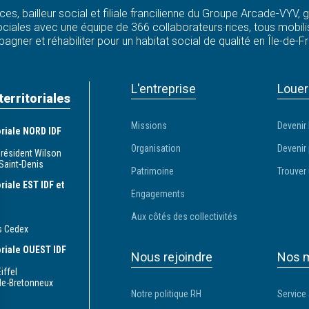
ces, bailleur social et filiale francilienne du Groupe Arcade-VYV,
ciales avec une équipe de 366 collaborateurs·rices, tous mobilis
agner et réhabiliter pour un habitat social de qualité en Île-de-F
L'entreprise
Louer
territoriales
Missions
Devenir 
toriale NORD IDF
Organisation
Devenir 
Président Wilson
Saint-Denis
Patrimoine
Trouver 
oriale EST IDF et
Engagements
Aux côtés des collectivités
s Cedex
toriale OUEST IDF
Nous rejoindre
Nos m
iffel
le-Bretonneux
Notre politique RH
Service