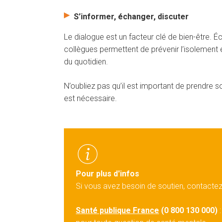
S’informer, échanger, discuter
Le dialogue est un facteur clé de bien-être. 
collègues permettent de prévenir l’isolement e
du quotidien.
N’oubliez pas qu’il est important de prendre so
est nécessaire.
Pour plus d'infos
Si vous avez besoin de soutien, contacte
Santé publique France
(0 800 130 000)
: