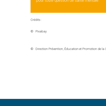
pour toute question de santé mentale.
Crédits :
©
Pixabay
©
Direction Prévention, Éducation et Promotion de l