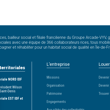
ces, bailleur social et filiale francilienne du Groupe Arcade-VYV,
ciales avec une équipe de 366 collaborateurs·rices, tous mobilis
agner et réhabiliter pour un habitat social de qualité en Île-de-F
L'entreprise
Louer
territoriales
Missions
Devenir 
toriale NORD IDF
Organisation
Devenir 
Président Wilson
Saint-Denis
Patrimoine
Trouver 
oriale EST IDF et
Engagements
Aux côtés des collectivités