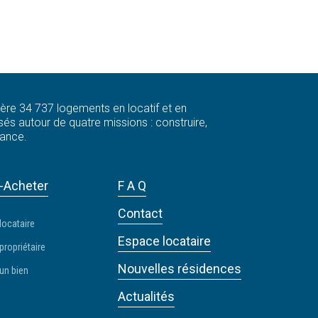
 gère 34 737 logements en locatif et en
és autour de quatre missions : construire,
rance.
-Acheter
F A Q
Contact
locataire
Espace locataire
propriétaire
Nouvelles résidences
un bien
Actualités