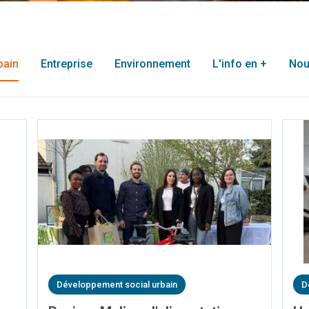
bain
Entreprise
Environnement
L'info en +
Nou
Développement social urbain
D