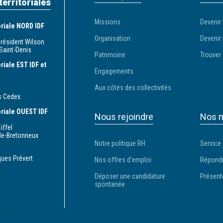
territoriales
Missions
Devenir 
toriale NORD IDF
Organisation
Devenir 
Président Wilson
Saint-Denis
Patrimoine
Trouver 
oriale EST IDF et
Engagements
Aux côtés des collectivités
s Cedex
toriale OUEST IDF
Nous rejoindre
Nos m
iffel
le-Bretonneux
Notre politique RH
Service
ques Prévert
Nos offres d'emploi
Répondr
Déposer une candidature
Présent
spontanée