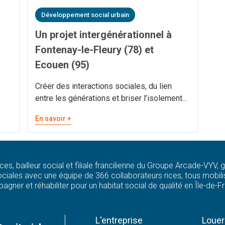
Développement social urbain
Un projet intergénérationnel à
Fontenay-le-Fleury (78) et
Ecouen (95)
Créer des interactions sociales, du lien
entre les générations et briser l’isolement...
En savoir +
ces, bailleur social et filiale francilienne du Groupe Arcade-VYV,
ciales avec une équipe de 366 collaborateurs·rices, tous mobilis
agner et réhabiliter pour un habitat social de qualité en Île-de-F
L'entreprise
Louer