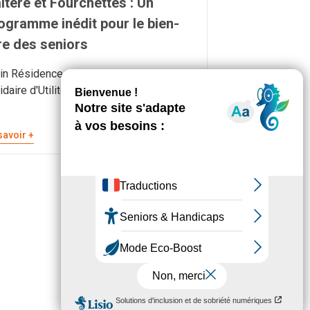
ltère et Fourchettes : Un
ogramme inédit pour le bien-
re des seniors
in Résidences s’associe à l'Entreprise
idaire d'Utilité Sociale, Eté Indien, dans
savoir +