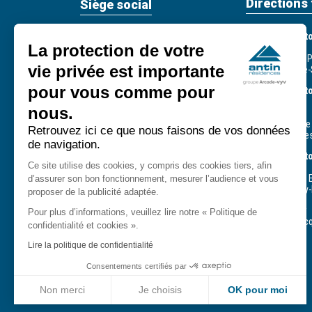
Directions 
Siège social
Direction terri
59, rue de Provence
La protection de votre
93 - 95 - 60
75439 Paris Cedex 09
244, avenue du 
vie privée est importante
93210 La Plaine-
Tél. : +33 (0) 1 49 95 37 37
pour vous comme pour
E-mail :
contact@antin-
Direction territ
residences.fr
CPH
nous.
75 - 77 - 94
33, rue Defrance
Service client - Astreinte 7/7
Retrouvez ici ce que nous faisons de vos données
94307 Vincenne
- 24/24
de navigation.
0809 54 09 09
Direction terri
Service gratuit + prix appel
Ce site utilise des cookies, y compris des cookies tiers, afin
78 - 91 - 92
14, rue Gustave E
d’assurer son bon fonctionnement, mesurer l’audience et vous
78180 Montigny-
proposer de la publicité adaptée.
Suivez-nous
Agence d’Évry
Pour plus d’informations, veuillez lire notre « Politique de
411, square Jac
confidentialité et cookies ».
91000 Évry
Lire la politique de confidentialité
Consentements certifiés par
Non merci
Je choisis
OK pour moi