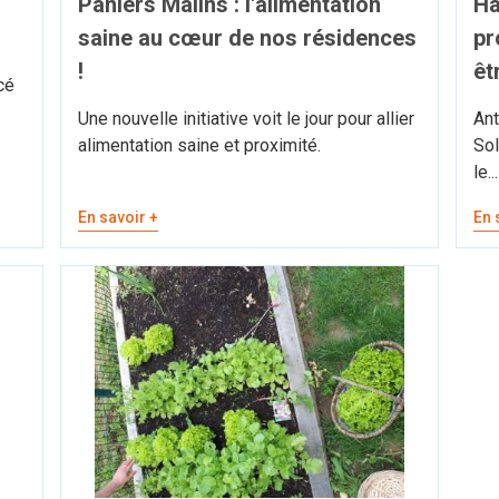
Paniers Malins : l'alimentation
Ha
saine au cœur de nos résidences
pr
!
êt
cé
Une nouvelle initiative voit le jour pour allier
Ant
alimentation saine et proximité.
Sol
le...
En savoir +
En 