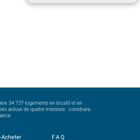
 gère 34 737 logements en locatif et en
és autour de quatre missions : construire,
rance.
-Acheter
F A Q