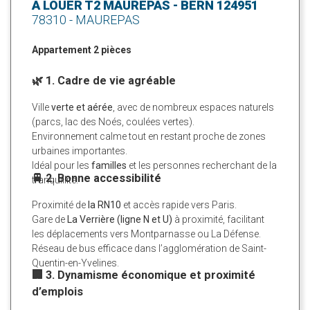
A LOUER T2 MAUREPAS - BERN 124951
78310 - MAUREPAS
Appartement 2 pièces
🌿 1. Cadre de vie agréable
Ville
verte et aérée
, avec de nombreux espaces naturels
(parcs, lac des Noés, coulées vertes).
Environnement calme tout en restant proche de zones
urbaines importantes.
Idéal pour les
familles
et les personnes recherchant de la
🚆 2. Bonne accessibilité
tranquillité.
Proximité de
la RN10
et accès rapide vers Paris.
Gare de
La Verrière (ligne N et U)
à proximité, facilitant
les déplacements vers Montparnasse ou La Défense.
Réseau de bus efficace dans l’agglomération de Saint-
Quentin-en-Yvelines.
🏢 3. Dynamisme économique et proximité
d’emplois