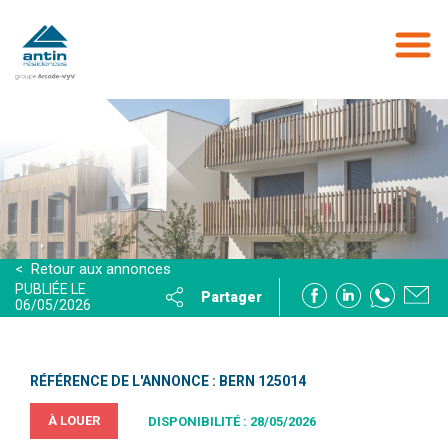
Aller
au
contenu
principal
< Retour aux annonces
PUBLIÉE LE
Partager
06/05/2026
RÉFÉRENCE DE L'ANNONCE : BERN 125014
À LOUER
DISPONIBILITÉ : 28/05/2026