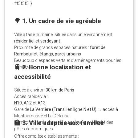
#f5f5f5; }
🌳 1. Un cadre de vie agréable
Ville à taille humaine, située dans un environnement
résidentiel et verdoyant
Proximité de grands espaces naturels :
forêt de
Rambouillet, étangs, parcs urbains
Beaucoup d’espaces verts et d’aménagements pour les
🚆 2. Bonne localisation et
familles
accessibilité
Située à environ
30 km de Paris
Accès rapide via :
N10, A12 et A13
Gare de
La Verrière (Transilien ligne N et U)
→ accès à
Montparnasse et La Défense
🏫 3. Ville adaptée aux familles
Bon compromis entre vie au calme et proximité des
pôles économiques
Offre complète d’établissements :