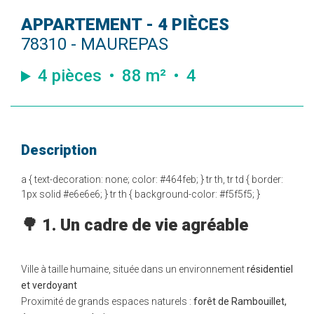
APPARTEMENT - 4 PIÈCES
78310 - MAUREPAS
4 pièces
88 m²
4
Description
a { text-decoration: none; color: #464feb; } tr th, tr td { border:
1px solid #e6e6e6; } tr th { background-color: #f5f5f5; }
🌳 1. Un cadre de vie agréable
Ville à taille humaine, située dans un environnement
résidentiel
et verdoyant
Proximité de grands espaces naturels :
forêt de Rambouillet,