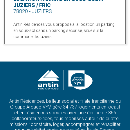
JUZIERS / FRIC
78820 - JUZIERS
Antin Résidences vous propose à la location un parking
en sous-sol dans un parking sécurisé, situé sur la
commune de Juziers.
Antin Résidences, bailleur social et filiale francilienne du
Groupe Arcade-VYV, gère 34 737 logements en locatif
et en résidences sociales avec une équipe de 366
collaborateurs·rices, tous mobilisés autour de quatre
missions : construire, loger, accompagner et réhabiliter