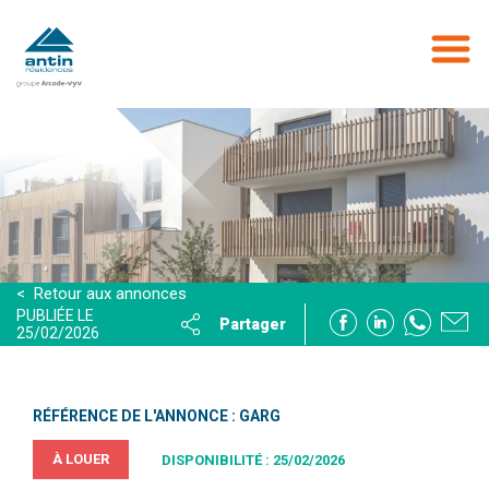
Aller
au
contenu
principal
< Retour aux annonces
PUBLIÉE LE
Partager
25/02/2026
RÉFÉRENCE DE L'ANNONCE : GARG
À LOUER
DISPONIBILITÉ : 25/02/2026