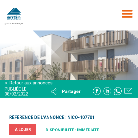
Aller
au
contenu
principal
< Retour aux annonces
PUBLIÉE LE
Partager
08/02/2022
RÉFÉRENCE DE L'ANNONCE : NICO-107701
À LOUER
DISPONIBILITÉ : IMMÉDIATE