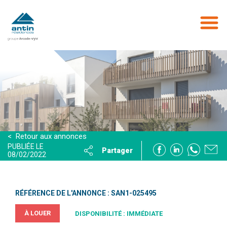
Aller
au
contenu
principal
< Retour aux annonces
PUBLIÉE LE
Partager
08/02/2022
RÉFÉRENCE DE L'ANNONCE : SAN1-025495
À LOUER
DISPONIBILITÉ : IMMÉDIATE