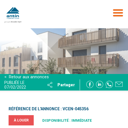
Aller
au
contenu
principal
< Retour aux annonces
PUBLIÉE LE
Partager
07/02/2022
RÉFÉRENCE DE L'ANNONCE : VCEN-045356
À LOUER
DISPONIBILITÉ : IMMÉDIATE