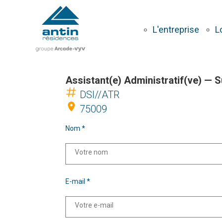
Aller
au
contenu
L'entreprise
L
principal
Assistant(e) Administratif(ve) — 
DSI//ATR
75009
Nom *
E-mail *