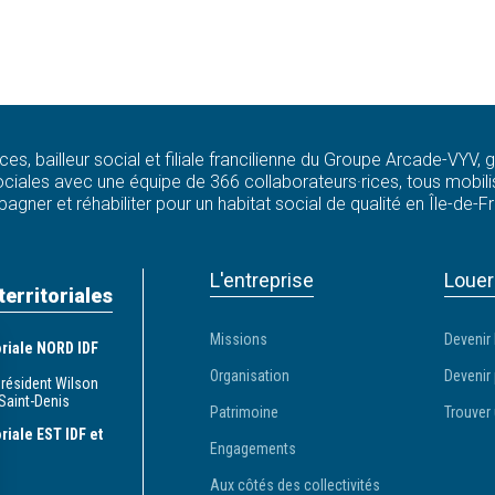
ces, bailleur social et filiale francilienne du Groupe Arcade-VYV,
ciales avec une équipe de 366 collaborateurs·rices, tous mobilis
agner et réhabiliter pour un habitat social de qualité en Île-de-F
L'entreprise
Louer
territoriales
Missions
Devenir 
toriale NORD IDF
Organisation
Devenir 
Président Wilson
Saint-Denis
Patrimoine
Trouver 
oriale EST IDF et
Engagements
Aux côtés des collectivités