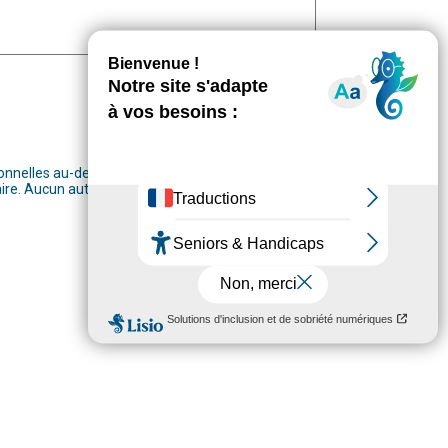
onnelles au-delà des 2 ans, j’accepte que mes
ire. Aucun autre traitement ne sera effectué avec