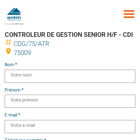
Aller
au
contenu
principal
CONTROLEUR DE GESTION SENIOR H/F - CDI
CDG/75/ATR
75009
Nom *
Prénom *
E-mail *