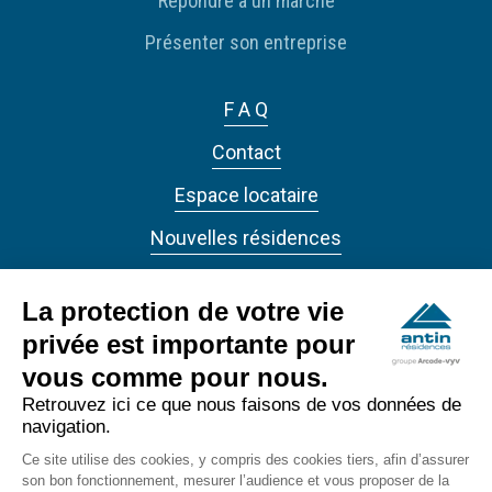
Répondre à un marché
Présenter son entreprise
F A Q
Contact
Espace locataire
Nouvelles résidences
Actualités
La protection de votre vie
privée est importante pour
vous comme pour nous.
Retrouvez ici ce que nous faisons de vos données de
navigation.
ANTIN RÉSIDENCES 2022 - Tous droits réservés
Ce site utilise des cookies, y compris des cookies tiers, afin d’assurer
Accessibilité
son bon fonctionnement, mesurer l’audience et vous proposer de la