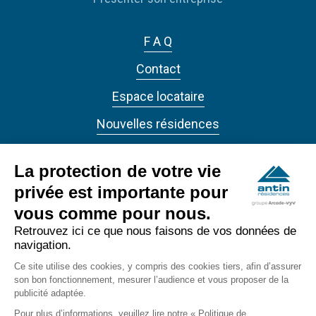
F A Q
Contact
Espace locataire
Nouvelles résidences
Actualités
La protection de votre vie
privée est importante pour
vous comme pour nous.
Retrouvez ici ce que nous faisons de vos données de
navigation.
ANTIN RÉSIDENCES 2022 - Tous droits réservés
Ce site utilise des cookies, y compris des cookies tiers, afin d’assurer
Accessibilité
son bon fonctionnement, mesurer l’audience et vous proposer de la
footer_bottom
publicité adaptée.
Confidentialité
Pour plus d’informations, veuillez lire notre « Politique de