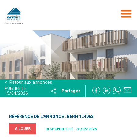
Aller
au
contenu
principal
< Retour aux annonces
PUBLIÉE LE
Partager
15/04/2026
RÉFÉRENCE DE L'ANNONCE : BERN 124963
À LOUER
DISPONIBILITÉ : 31/05/2026