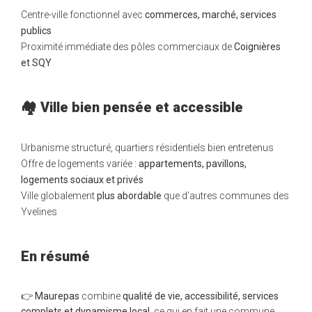
Centre-ville fonctionnel avec
commerces, marché, services
publics
Proximité immédiate des pôles commerciaux de
Coignières
et SQY
🏘️ Ville bien pensée et accessible
Urbanisme structuré, quartiers résidentiels bien entretenus
Offre de logements variée :
appartements, pavillons,
logements sociaux et privés
Ville globalement
plus abordable
que d’autres communes des
Yvelines
En résumé
👉
Maurepas
combine
qualité de vie, accessibilité, services
complets et dynamisme local
, ce qui en fait une commune