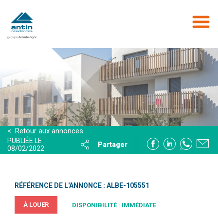
Aller
au
contenu
principal
< Retour aux annonces
PUBLIÉE LE
Partager
08/02/2022
RÉFÉRENCE DE L'ANNONCE : ALBE-105551
À LOUER
DISPONIBILITÉ : IMMÉDIATE