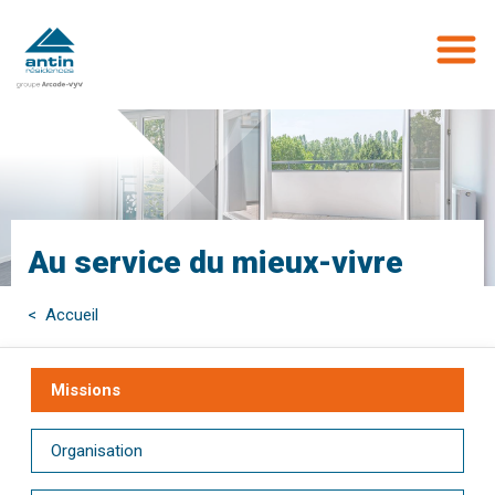
Aller
au
contenu
principal
Au service du mieux-vivre
< Accueil
Missions
Organisation