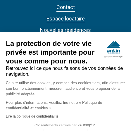
Contact
Espace locataire
Nouvelles résidences
Actualités
La protection de votre vie
privée est importante pour
vous comme pour nous.
Retrouvez ici ce que nous faisons de vos données de
navigation.
ANTIN RÉSIDENCES 2022 - Tous droits réservés
Ce site utilise des cookies, y compris des cookies tiers, afin d’assurer
son bon fonctionnement, mesurer l’audience et vous proposer de la
publicité adaptée.
Accessibilité
footer_bottom
Pour plus d’informations, veuillez lire notre « Politique de
Confidentialité
confidentialité et cookies ».
Lire la politique de confidentialité
Mentions légales
Consentements certifiés par