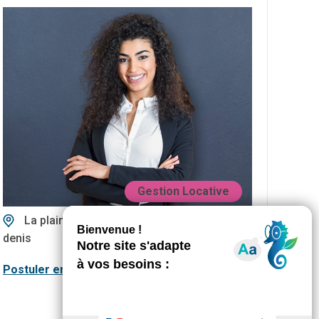
Gestion Locative
La plaine saint
Sur
denis
Alternance
place
Postuler en 1 clic