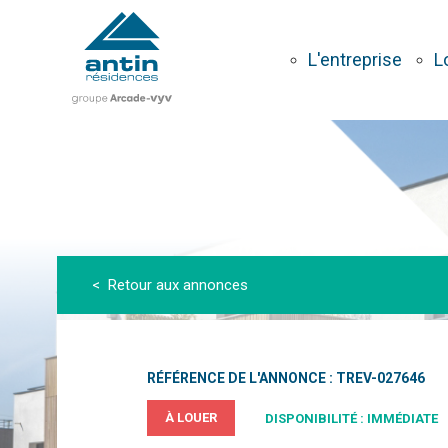
Aller
au
contenu
L'entreprise
L
principal
< Retour aux annonces
RÉFÉRENCE DE L'ANNONCE : TREV-027646
À LOUER
DISPONIBILITÉ : IMMÉDIATE