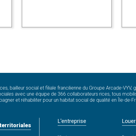
ces, bailleur social et filiale francilienne du Groupe Arcade-VYV,
ciales avec une équipe de 366 collaborateurs·rices, tous mobilis
agner et réhabiliter pour un habitat social de qualité en Île-de-F
L'entreprise
Louer
territoriales