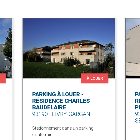
R
À LOUER
PARKING À LOUER -
P
RÉSIDENCE CHARLES
R
BAUDELAIRE
P
93190 - LIVRY-GARGAN
9
S
Stationnement dans un parking
souterrain