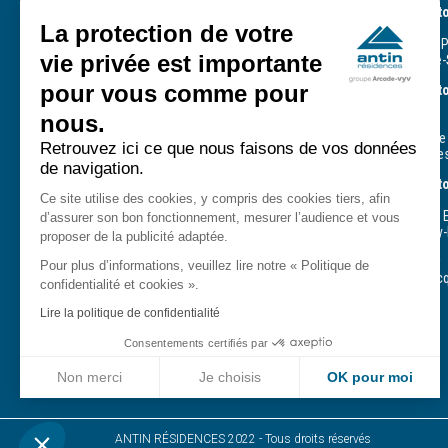
Direction terri
59, rue de Provence
La protection de votre
93 - 95 - 60
75439 Paris Cedex 09
244, avenue du 
vie privée est importante
93210 La Plaine-
Tél. : +33 (0) 1 49 95 37 37
E-mail :
contact@antin-
pour vous comme pour
Direction territ
residences.fr
CPH
nous.
75 - 77 - 94
33, rue Defrance
Service client - Astreinte 7/7
Retrouvez ici ce que nous faisons de vos données
94307 Vincenne
- 24/24
de navigation.
0809 54 09 09
Direction terri
Service gratuit + prix appel
Ce site utilise des cookies, y compris des cookies tiers, afin
78 - 91 - 92
14, rue Gustave E
d’assurer son bon fonctionnement, mesurer l’audience et vous
78180 Montigny-
proposer de la publicité adaptée.
Suivez-nous
Agence d’Évry
Pour plus d’informations, veuillez lire notre « Politique de
411, square Jac
confidentialité et cookies ».
91000 Évry
Lire la politique de confidentialité
Consentements certifiés par
Non merci
Je choisis
OK pour moi
Axeptio consent
Plateforme de Gestion du Consentement : Personnalisez vo
ANTIN RÉSIDENCES 2022 - Tous droits réservés