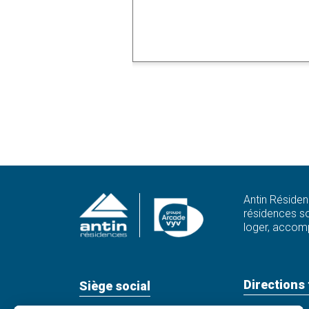
Antin Résiden
résidences so
loger, accomp
Directions 
Siège social