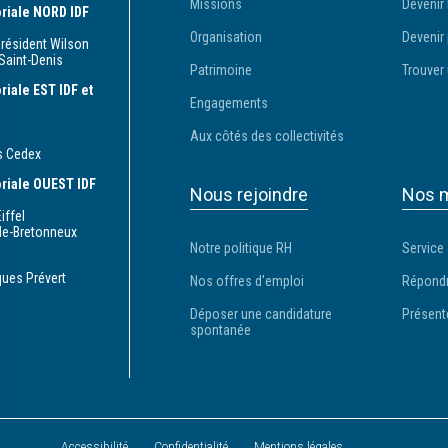
Missions
Devenir 
toriale NORD IDF
Organisation
Devenir 
Président Wilson
Saint-Denis
Patrimoine
Trouver 
oriale EST IDF et
Engagements
Aux côtés des collectivités
s Cedex
toriale OUEST IDF
Nous rejoindre
Nos m
iffel
le-Bretonneux
Notre politique RH
Service
ques Prévert
Nos offres d'emploi
Répondr
Déposer une candidature
Présent
spontanée
s Options
Accessibilité
Confidentialité
Mentions légales