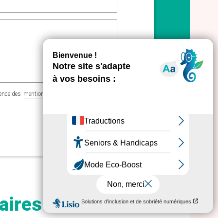
ience des
mentions légales
aires