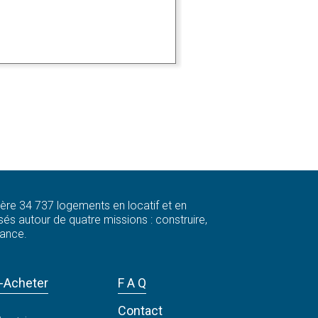
 gère 34 737 logements en locatif et en
és autour de quatre missions : construire,
rance.
-Acheter
F A Q
Contact