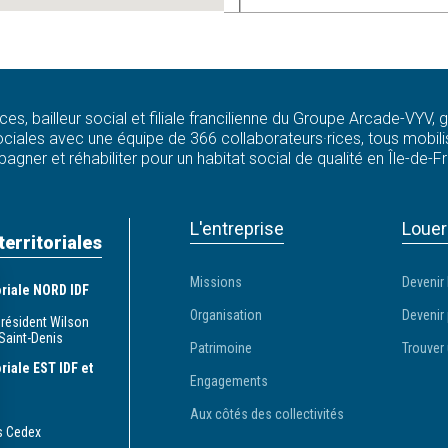
ces, bailleur social et filiale francilienne du Groupe Arcade-VYV,
ciales avec une équipe de 366 collaborateurs·rices, tous mobilis
agner et réhabiliter pour un habitat social de qualité en Île-de-F
L'entreprise
Louer
territoriales
Missions
Devenir 
toriale NORD IDF
Organisation
Devenir 
Président Wilson
Saint-Denis
Patrimoine
Trouver 
oriale EST IDF et
Engagements
Aux côtés des collectivités
s Cedex