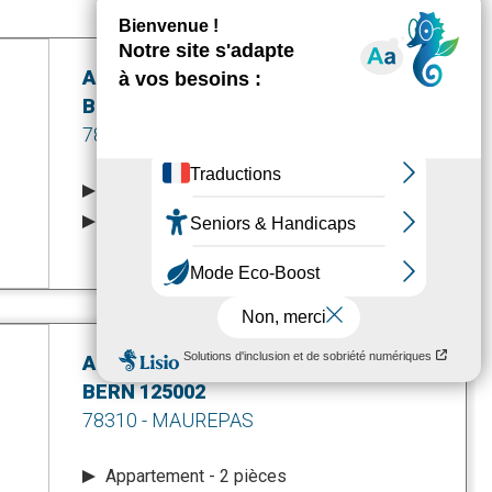
A LOUER - T1 MAUREPAS -
À LOUER
BERN 125007
78310 - MAUREPAS
Appartement - 1 pièce
Loyer mensuel C.C. : 649 €
EN SAVOIR +
A LOUER - T2 MAUREPAS -
À LOUER
BERN 125002
78310 - MAUREPAS
Appartement - 2 pièces