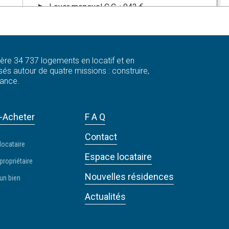
Loyer mensuel C.C. : 942 €
EN SAVOIR +
 gère 34 737 logements en locatif et en
és autour de quatre missions : construire,
A LOUER T2 MAUREPAS -
À LOUER
rance.
BERN 124951
78310 - MAUREPAS
-Acheter
F A Q
Appartement - 2 pièces
Contact
Loyer mensuel C.C. : 922 €
locataire
EN SAVOIR +
Espace locataire
propriétaire
Nouvelles résidences
un bien
Actualités
Local commercial
À LOUER
94120 - FONTENAY SOUS